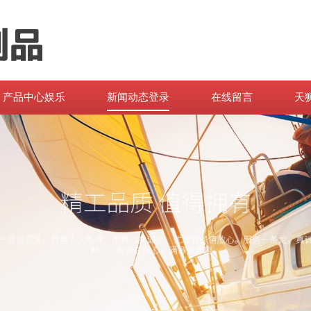
产品中心娱乐
新闻动态登录
在线留言
天