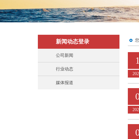
新闻动态登录
公司新闻
行业动态
202
媒体报道
202