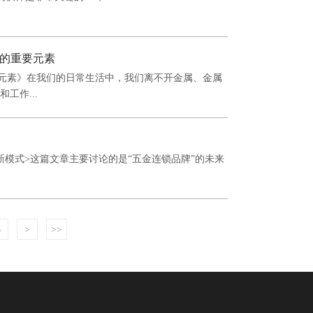
中的重要元素
重要元素》在我们的日常生活中，我们离不开金属、金属
工作...
新模式>这篇文章主要讨论的是“五金连锁品牌”的未来
6
>
>>