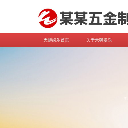
天狮娱乐首页
关于天狮娱乐