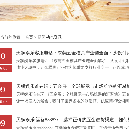
您当前的位置:
首页
>
新闻动态登录
天狮娱乐客服电话：东莞五金模具产业链全面：从设计
10
天狮娱乐客服电话:《东莞五金模具产业链全面解析：从设计到
造业之城中，五金模具产业作为其重要支柱行业之一，正以其独特
6-05
天狮娱乐谁在玩：五金展：全球展示与市场机遇的汇聚
09
天狮娱乐谁在玩:《五金展：全球展示与市场机遇的汇聚地》五
像一场盛大的聚会，吸引了世界各地的制造商、供应商和经销商
6-05
趋势...
天狮娱乐 运营88383x：选择正确的五金进货渠道：如
09
天狮娱乐 运营88383x:在选择五金进货渠道时，挑选最适合自己